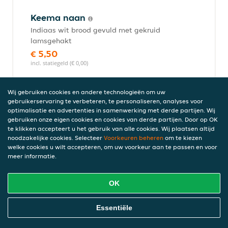
Keema naan
Indiaas wit brood gevuld met gekruid
lamsgehakt
€ 5,50
incl. statiegeld (€ 0,00)
Wij gebruiken cookies en andere technologieën om uw
gebruikerservaring te verbeteren, te personaliseren, analyses voor
Paratha
optimalisatie en advertenties in samenwerking met derde partijen. Wij
Indiaas bruin brood bestaande uit
gebruiken onze eigen cookies en cookies van derde partijen. Door op OK
meerdere lagen met boter
te klikken accepteert u het gebruik van alle cookies. Wij plaatsen altijd
noodzakelijke cookies. Selecteer
Voorkeuren beheren
om te kiezen
€ 4,95
welke cookies u wilt accepteren, om uw voorkeur aan te passen en voor
incl. statiegeld (€ 0,00)
meer informatie.
OK
Methi paratha
Online Eten Bestellen
Indiaas bruin brood bestaande uit
Essentiële
meerdere lagen belegd met Indiase
fenegriek