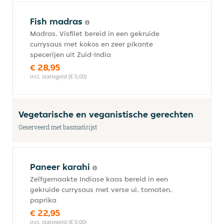
Fish madras
Madras. Visfilet bereid in een gekruide
currysaus met kokos en zeer pikante
specerijen uit Zuid-India
€ 28,95
incl. statiegeld (€ 0,00)
Vegetarische en veganistische gerechten
Geserveerd met basmatirijst
Paneer karahi
Zelfgemaakte Indiase kaas bereid in een
gekruide currysaus met verse ui, tomaten,
paprika
€ 22,95
incl. statiegeld (€ 0,00)