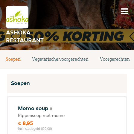
ASHOKA
RESTAURANT
Soepen
Vegetarische voorgerechten
Voorgerechten
Soepen
Momo soup
Kippensoep met momo
€ 8,95
incl. statiegeld (€ 0,00)