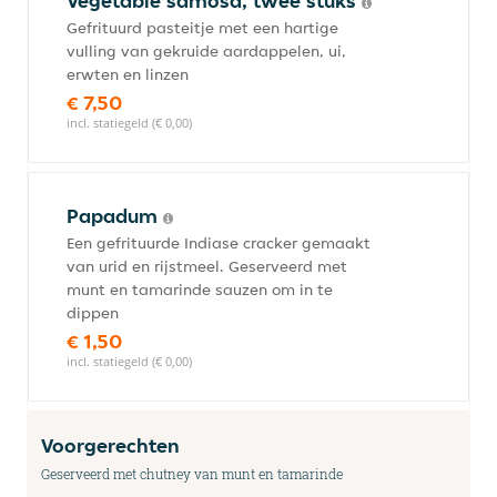
Vegetable samosa, twee stuks
Gefrituurd pasteitje met een hartige
vulling van gekruide aardappelen, ui,
erwten en linzen
€ 7,50
incl. statiegeld (€ 0,00)
Papadum
Een gefrituurde Indiase cracker gemaakt
van urid en rijstmeel. Geserveerd met
munt en tamarinde sauzen om in te
dippen
€ 1,50
incl. statiegeld (€ 0,00)
Voorgerechten
Geserveerd met chutney van munt en tamarinde