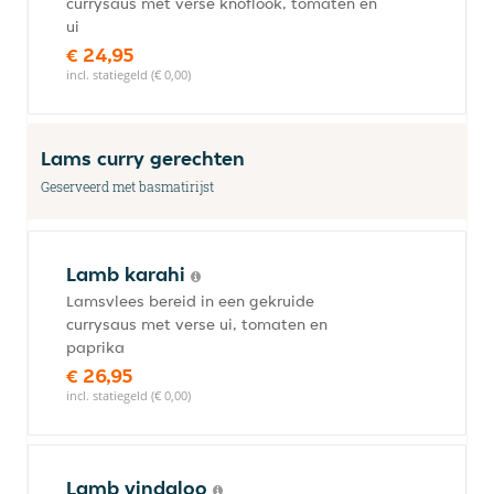
currysaus met verse knoflook, tomaten en
ui
€ 24,95
incl. statiegeld (€ 0,00)
Lams curry gerechten
Geserveerd met basmatirijst
Lamb karahi
Lamsvlees bereid in een gekruide
currysaus met verse ui, tomaten en
paprika
€ 26,95
incl. statiegeld (€ 0,00)
Lamb vindaloo