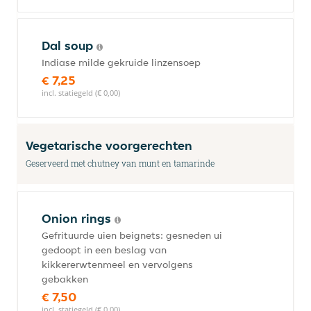
Dal soup
Indiase milde gekruide linzensoep
€ 7,25
incl. statiegeld (€ 0,00)
Vegetarische voorgerechten
Geserveerd met chutney van munt en tamarinde
Onion rings
Gefrituurde uien beignets: gesneden ui
gedoopt in een beslag van
kikkererwtenmeel en vervolgens
gebakken
€ 7,50
incl. statiegeld (€ 0,00)