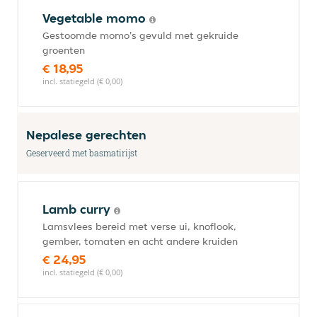
Vegetable momo
Gestoomde momo's gevuld met gekruide
groenten
€ 18,95
incl. statiegeld (€ 0,00)
Nepalese gerechten
Geserveerd met basmatirijst
Lamb curry
Lamsvlees bereid met verse ui, knoflook,
gember, tomaten en acht andere kruiden
€ 24,95
incl. statiegeld (€ 0,00)