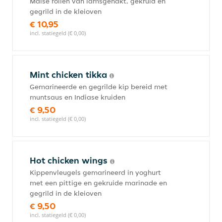
Malse rollen van lamsgehakt, gekruid en
gegrild in de kleioven
€ 10,95
incl. statiegeld (€ 0,00)
Mint chicken tikka
Gemarineerde en gegrilde kip bereid met
muntsaus en Indiase kruiden
€ 9,50
incl. statiegeld (€ 0,00)
Hot chicken wings
Kippenvleugels gemarineerd in yoghurt
met een pittige en gekruide marinade en
gegrild in de kleioven
€ 9,50
incl. statiegeld (€ 0,00)