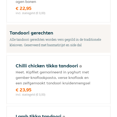
ogen bonen
€ 22,95
incl. statiegeld (€ 0,00)
Tandoori gerechten
Alle tandoori gerechten worden vers gegrild in de traditionele
kleioven. Geserveerd met basmatirijst en side dal
Chilli chicken tikka tandoori
Heet. Kipfilet gemarineerd in yoghurt met
gember-knoflookpasta, verse knoflook en
een zelfgemaakt tandoori kruidenmengsel
€ 23,95
incl. statiegeld (€ 0,00)
Lamb tikka tandoori