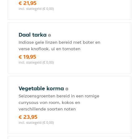
€ 21,95
incl. statiegeld (€ 0,00)
Daal tarka
Indiase gele linzen bereid met boter en
verse knoflook, ui en tomaten
€ 19,95
incl. statiegeld (€ 0,00)
Vegetable korma
Seizoensgroenten bereid in een romige
currysaus van room, kokos en
verschillende soorten noten
€ 23,95
incl. statiegeld (€ 0,00)